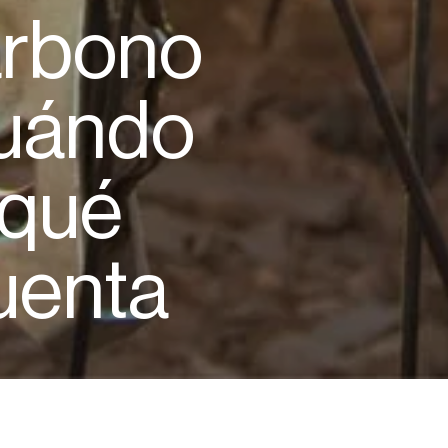
arbono
uándo
 qué
uenta