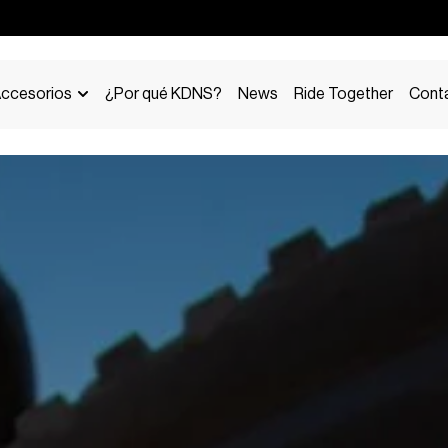
ccesorios
¿Por qué KDNS?
News
Ride Together
Cont