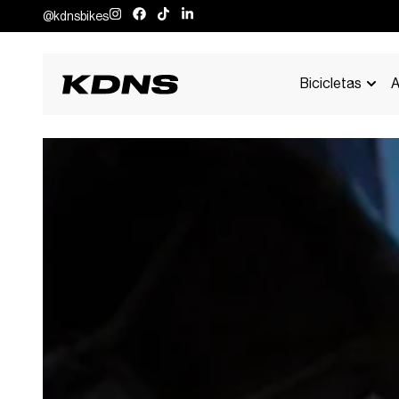
@kdnsbikes
Bicicletas
A