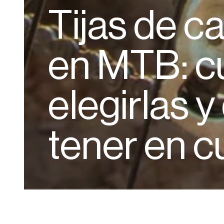
Tijas de c
en MTB: c
elegirlas y
tener en c