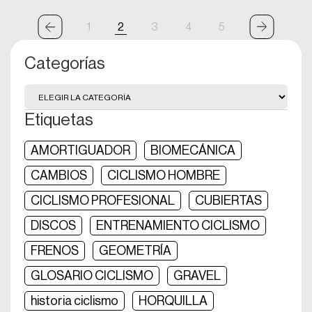
1
2
3
4
5
Categorías
Etiquetas
AMORTIGUADOR
BIOMECÁNICA
CAMBIOS
CICLISMO HOMBRE
CICLISMO PROFESIONAL
CUBIERTAS
DISCOS
ENTRENAMIENTO CICLISMO
FRENOS
GEOMETRÍA
GLOSARIO CICLISMO
GRAVEL
historia ciclismo
HORQUILLA