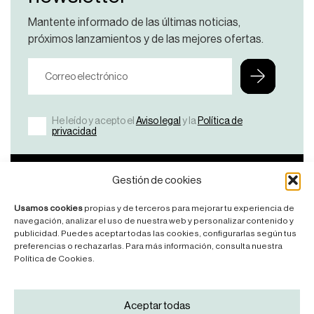
Mantente informado de las últimas noticias,
próximos lanzamientos y de las mejores ofertas.
He leído y acepto el
Aviso legal
y la
Política de
privacidad
Bicicletas
Nosotros
Ayuda
Contacto
Gestión de cookies
Ver
¿Por
FAQ’S
Contáctanos
Usamos cookies
propias y de terceros para mejorar tu experiencia de
Todas
qué
Manuales
navegación, analizar el uso de nuestra web y personalizar contenido y
KDNS?
publicidad. Puedes aceptar todas las cookies, configurarlas según tus
Road
Legales
preferencias o rechazarlas. Para más información, consulta nuestra
Manifesto
Mountainbike
Política de Cookies.
News
Síguenos
Aceptar todas