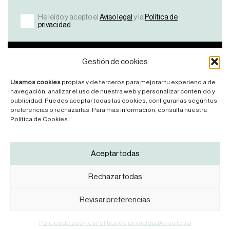
He leído y acepto el
Aviso legal
y la
Política de
privacidad
Bicicletas
Nosotros
Ayuda
Contacto
Gestión de cookies
Ver
¿Por
FAQ’S
Contáctanos
Usamos cookies
propias y de terceros para mejorar tu experiencia de
Todas
qué
Manuales
navegación, analizar el uso de nuestra web y personalizar contenido y
KDNS?
publicidad. Puedes aceptar todas las cookies, configurarlas según tus
Road
Legales
preferencias o rechazarlas. Para más información, consulta nuestra
Manifesto
Mountainbike
Política de Cookies.
News
Síguenos
Aceptar todas
Rechazar todas
Revisar preferencias
Aviso legal
Política de privacidad
Política de cookies
KDNS® 2025
Política de cookies
Política de privacidad
Aviso legal