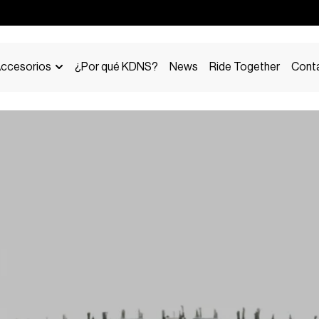
ccesorios
¿Por qué KDNS?
News
Ride Together
Cont