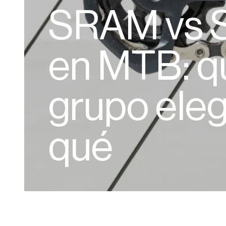
SRAM vs 
en MTB: q
grupo eleg
qué