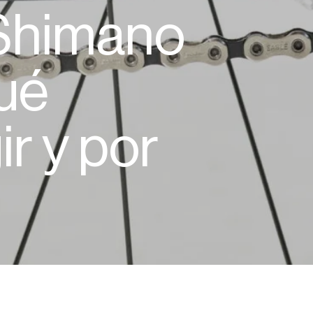
Shimano
ué
ir y por