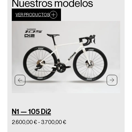
Nuestros modelos
VER PRODUCTOS
N1 — 105 Di2
N1 
2.600,00
€
-
3.700,00
€
3.90