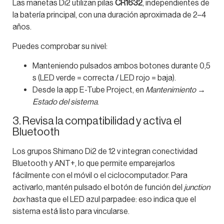
Las manetas Di2 utilizan pilas
CR1632
, independientes de
la batería principal, con una duración aproximada de 2–4
años.
Puedes comprobar su nivel:
Manteniendo pulsados ambos botones durante 0,5
s (LED verde = correcta / LED rojo = baja).
Desde la app E-Tube Project, en
Mantenimiento →
Estado del sistema
.
3. Revisa la compatibilidad y activa el
Bluetooth
Los grupos Shimano Di2 de 12 v integran conectividad
Bluetooth y ANT+, lo que permite emparejarlos
fácilmente con el móvil o el ciclocomputador. Para
activarlo, mantén pulsado el botón de función del
junction
box
hasta que el LED azul parpadee: eso indica que el
sistema está listo para vincularse.