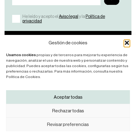
He leído y acepto el
Aviso legal
y la
Política de
privacidad
Bicicletas
Nosotros
Ayuda
Contacto
Gestión de cookies
Ver
¿Por
FAQ’S
Contáctanos
Usamos cookies
propias y de terceros para mejorar tu experiencia de
Todas
qué
Manuales
navegación, analizar el uso de nuestra web y personalizar contenido y
KDNS?
publicidad. Puedes aceptar todas las cookies, configurarlas según tus
Road
Legales
preferencias o rechazarlas. Para más información, consulta nuestra
Manifesto
Mountainbike
Política de Cookies.
News
Síguenos
Aceptar todas
Rechazar todas
Revisar preferencias
Aviso legal
Política de privacidad
Política de cookies
KDNS® 2025