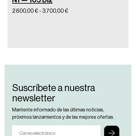
N1 — 105 Di2
N1 
2.600,00
€
-
3.700,00
€
3.90
Suscríbete a nuestra
newsletter
Mantente informado de las últimas noticias,
próximos lanzamientos y de las mejores ofertas.