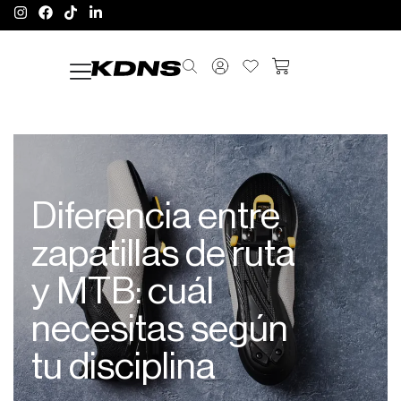
Diferencia entre
zapatillas de ruta
y MTB: cuál
necesitas según
tu disciplina