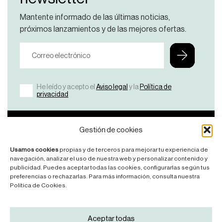
Mantente informado de las últimas noticias,
próximos lanzamientos y de las mejores ofertas.
He leído y acepto el
Aviso legal
y la
Política de
privacidad
Bicicletas
Nosotros
Ayuda
Contacto
Gestión de cookies
Ver
¿Por
FAQ’S
Contáctanos
Usamos cookies
propias y de terceros para mejorar tu experiencia de
Todas
qué
Manuales
navegación, analizar el uso de nuestra web y personalizar contenido y
KDNS?
publicidad. Puedes aceptar todas las cookies, configurarlas según tus
Road
Legales
preferencias o rechazarlas. Para más información, consulta nuestra
Manifesto
Mountainbike
Política de Cookies.
News
Síguenos
Aceptar todas