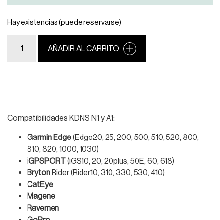
Hay existencias (puede reservarse)
AÑADIR AL CARRITO
Compatibilidades KDNS N1 y A1:
Garmin Edge
(Edge20, 25, 200, 500, 510, 520, 800,
810, 820, 1000, 1030)
iGPSPORT
(iGS10, 20, 20plus, 50E, 60, 618)
Bryton
Rider (Rider10, 310, 330, 530, 410)
CatEye
Magene
Ravemen
GoPro