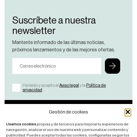
Suscríbete a nuestra
newsletter
Mantente informado de las últimas noticias,
próximos lanzamientos y de las mejores ofertas.
He leído y acepto el
Aviso legal
y la
Política de
privacidad
Bicicletas
Nosotros
Ayuda
Contacto
Gestión de cookies
Ver
¿Por
FAQ’S
Contáctanos
Usamos cookies
propias y de terceros para mejorar tu experiencia de
Todas
qué
Manuales
navegación, analizar el uso de nuestra web y personalizar contenido y
KDNS?
publicidad. Puedes aceptar todas las cookies, configurarlas según tus
Road