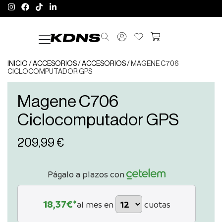
INICIO
/
ACCESORIOS
/
ACCESORIOS
/ MAGENE C706
CICLOCOMPUTADOR GPS
Magene C706
Ciclocomputador GPS
209,99
€
Págalo a plazos con
18,37
€*
al mes en
cuotas