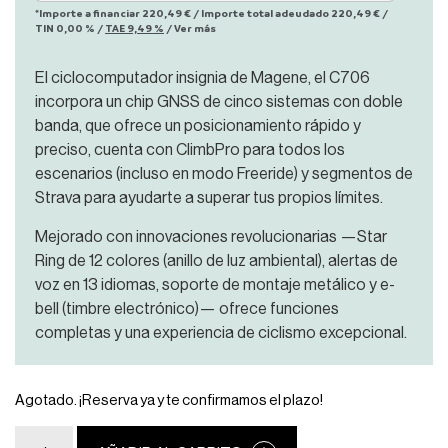
*Importe a financiar
220,49 €
/
Importe total adeudado
220,49 €
/
TIN
0,00 %
/
TAE
9,49 %
/
Ver más
El ciclocomputador insignia de Magene, el C706
incorpora un chip GNSS de cinco sistemas con doble
banda, que ofrece un posicionamiento rápido y
preciso, cuenta con ClimbPro para todos los
escenarios (incluso en modo Freeride) y segmentos de
Strava para ayudarte a superar tus propios límites.
Mejorado con innovaciones revolucionarias —Star
Ring de 12 colores (anillo de luz ambiental), alertas de
voz en 13 idiomas, soporte de montaje metálico y e-
bell (timbre electrónico)— ofrece funciones
completas y una experiencia de ciclismo excepcional.
Agotado. ¡Reserva ya y te confirmamos el plazo!