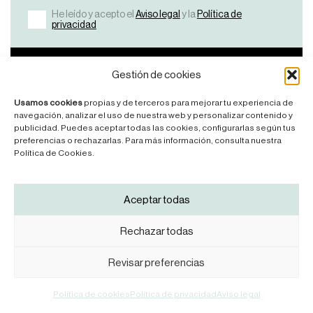
He leído y acepto el
Aviso legal
y la
Política de
privacidad
Bicicletas
Nosotros
Ayuda
Contacto
Gestión de cookies
Ver
¿Por
FAQ’S
Contáctanos
Usamos cookies
propias y de terceros para mejorar tu experiencia de
Todas
qué
Manuales
navegación, analizar el uso de nuestra web y personalizar contenido y
KDNS?
publicidad. Puedes aceptar todas las cookies, configurarlas según tus
Road
Legales
preferencias o rechazarlas. Para más información, consulta nuestra
Manifesto
Mountainbike
Política de Cookies.
News
Síguenos
Aceptar todas
Rechazar todas
Revisar preferencias
Aviso legal
Política de privacidad
Política de cookies
KDNS® 2025
Política de cookies
Política de privacidad
Aviso legal