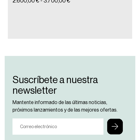
2.600,00
€
-
3.700,00
€
3.90
Suscríbete a nuestra
newsletter
Mantente informado de las últimas noticias,
próximos lanzamientos y de las mejores ofertas.