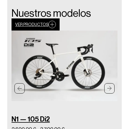
Nuestros modelos
VER PRODUCTOS
N1 — 105 Di2
N1 