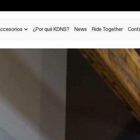
ccesorios
¿Por qué KDNS?
News
Ride Together
Cont