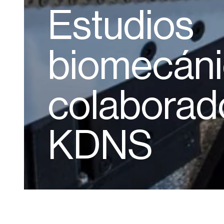
Estudios
biomecán
colaborad
KDNS