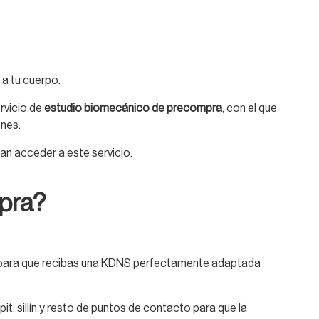
a tu cuerpo.
rvicio de
estudio biomecánico de precompra
, con el que
ones.
n acceder a este servicio.
pra?
cleta para que recibas una KDNS perfectamente adaptada
it, sillín y resto de puntos de contacto para que la