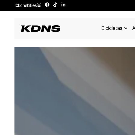
@kdnsbikes
Bicicletas
A