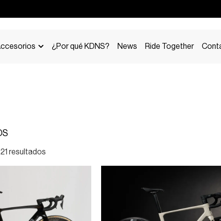
ccesorios
¿Por qué KDNS?
News
Ride Together
Cont
OS
21 resultados