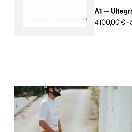
A1 — Ultegr
FILTRAR
REINICIALIZAR
4.100,00
€
-