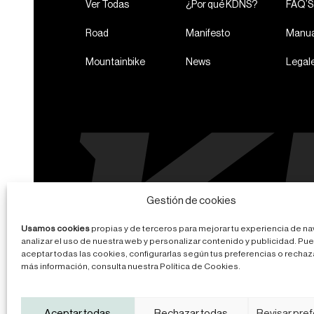
Ver Todas
¿Por qué KDNS?
FAQ’S
Road
Manifesto
Manua
Mountainbike
News
Legal
Gestión de cookies
Usamos cookies
propias y de terceros para mejorar tu experiencia de n
analizar el uso de nuestra web y personalizar contenido y publicidad. Pu
aceptar todas las cookies, configurarlas según tus preferencias o rechaza
más información, consulta nuestra Política de Cookies.
Aviso legal
Política de privacidad
Política de cook
Aceptar todas
Rechazar todas
Revisar pre