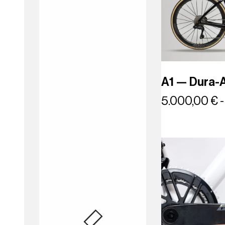
A1 — Dura-A
5.000,00
€
-