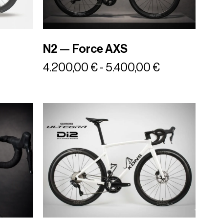
N2 — Force AXS
4.200,00
€
-
5.400,00
€