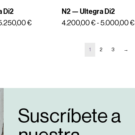
a Di2
N2 — Ultegra Di2
5.250,00
€
4.200,00
€
-
5.000,00
€
1
2
3
→
Suscríbete a