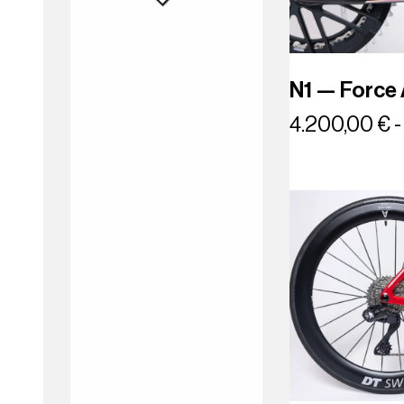
N1 — Force
4.200,00
€
-