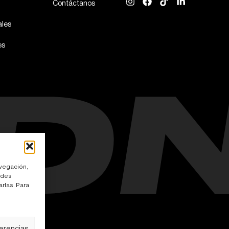
Contáctanos
les
es
avegación,
edes
rlas. Para
ies
ferencias