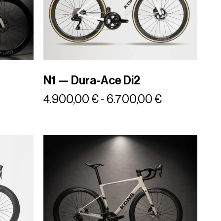
N1 — Dura-Ace Di2
4.900,00
€
-
6.700,00
€