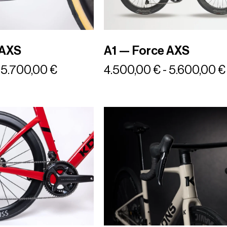
 AXS
A1 — Force AXS
5.700,00
€
4.500,00
€
-
5.600,00
€