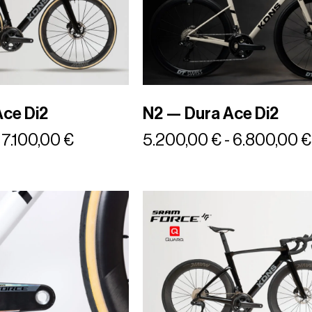
ce Di2
N2 — Dura Ace Di2
7.100,00
€
5.200,00
€
-
6.800,00
€