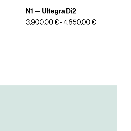
N1 — Ultegra Di2
3.900,00
€
-
4.850,00
€