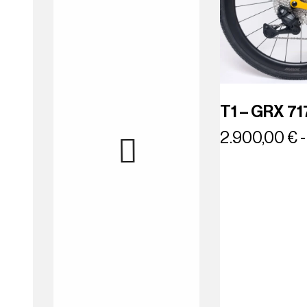
T1 – GRX 71
2.900,00
€
-