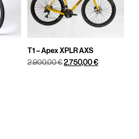
T1 – Apex XPLR AXS
2.900,00
€
2.750,00
€