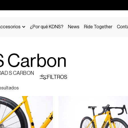
ccesorios
¿Por qué KDNS?
News
Ride Together
Cont
 S Carbon
OAD S CARBON
FILTROS
esultados