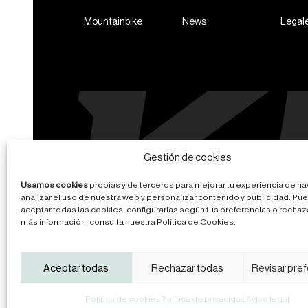
Mountainbike
News
Legal
Gestión de cookies
Usamos cookies
propias y de terceros para mejorar tu experiencia de n
analizar el uso de nuestra web y personalizar contenido y publicidad. Pu
aceptar todas las cookies, configurarlas según tus preferencias o rechaza
más información, consulta nuestra Política de Cookies.
Aviso legal
Política de privacidad
Política de cook
Aceptar todas
Rechazar todas
Revisar pre
Política de cookies
Política de privacidad
Aviso legal