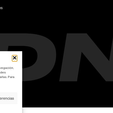
es
avegación,
edes
rlas. Para
ies
ferencias