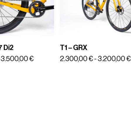
7 Di2
T1 – GRX
3.500,00
€
2.300,00
€
-
3.200,00
€