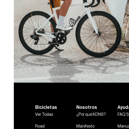
Bicicletas
Nosotros
Ayud
Ver Todas
¿Por qué KDNS?
FAQ’S
Road
Manifesto
Manua