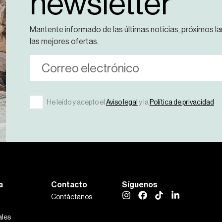
newsletter
Mantente informado de las últimas noticias, próximos l
las mejores ofertas.
He leído y acepto el
Aviso legal
y la
Política de privacidad
a
Contacto
Síguenos
Contáctanos
les