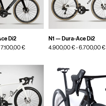
ce Di2
N1 — Dura-Ace Di2
7.100,00
€
4.900,00
€
-
6.700,00
€