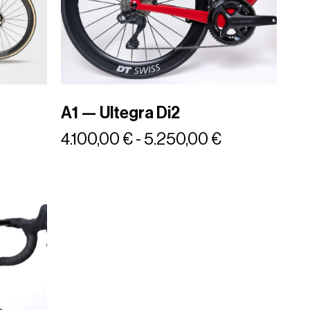
A1 — Ultegra Di2
4.100,00
€
-
5.250,00
€