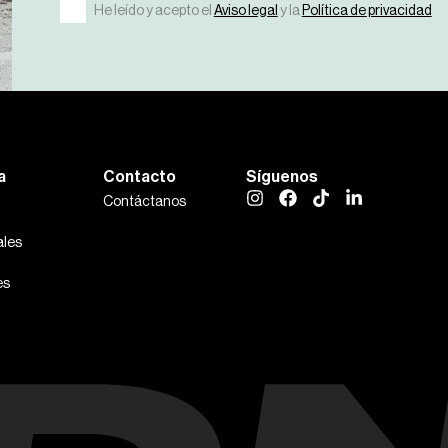
He leído y acepto el
Aviso legal
y la
Política de privacidad
a
Contacto
Síguenos
Contáctanos
les
es