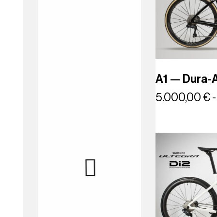
A1 — Dura-A
5.000,00
€
-