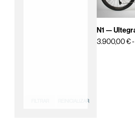
N1 — Ultegr
3.900,00
€
-
FILTRAR
REINICIALIZAR