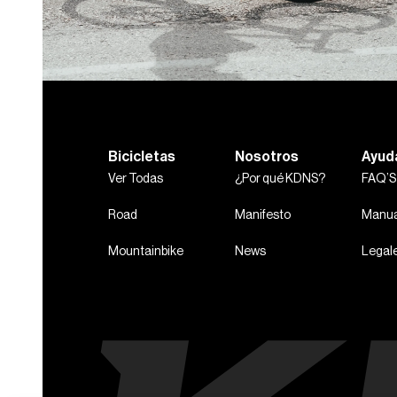
Bicicletas
Nosotros
Ayud
Ver Todas
¿Por qué KDNS?
FAQ’S
Road
Manifesto
Manua
Mountainbike
News
Legal