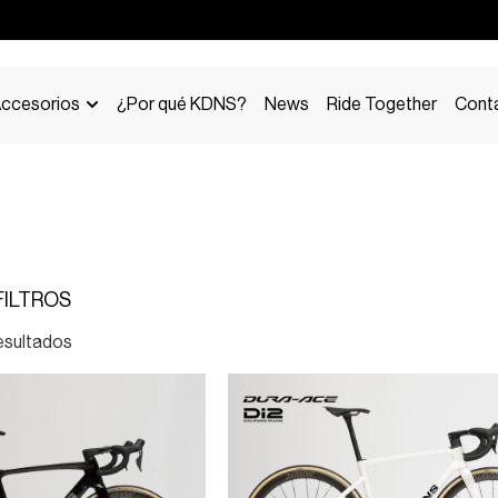
ccesorios
¿Por qué KDNS?
News
Ride Together
Cont
FILTROS
esultados